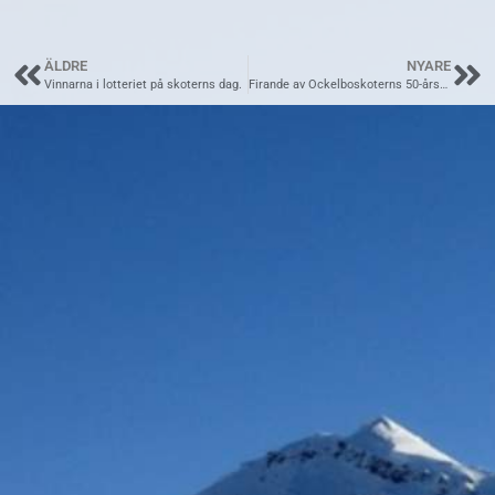
los
acai
ÄLDRE
NYARE
angeles
berry
Vinnarna i lotteriet på skoterns dag.
Firande av Ockelboskoterns 50-årsdag.
limo
diet
review