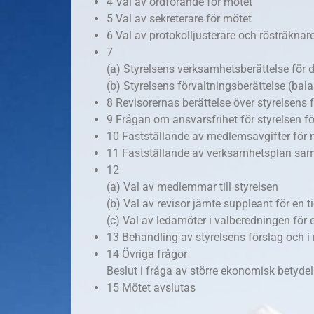
4
Val av ordförande för mötet
5
Val av sekreterare för mötet
6
Val av protokolljusterare och rösträknare
7
(a) Styrelsens verksamhetsberättelse för 
(b) Styrelsens förvaltningsberättelse (bal
8
Revisorernas berättelse över styrelsens 
9
Frågan om ansvarsfrihet för styrelsen fö
10
Fastställande av medlemsavgifter för
11
Fastställande av verksamhetsplan sa
12
(a)
Val av medlemmar till styrelsen
(b)
Val av r
evisor jämte suppleant för en ti
(c) Val av l
edamöter i valberedningen för en 
13
Behandling av styrelsens förslag och i
14
Övriga frågor
Beslut i fråga av större ekonomisk betyde
15
Mötet avslutas