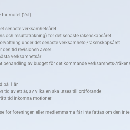
 för mötet (2st)
det senaste verksamhetsåret
ans och resultaträkning) för det senaste
räkenskapsåret
förvaltning under det senaste
verksamhets-/räkenskapsåret
r den tid revisionen avser
 nästa verksamhetsår
mt behandling av budget för det kommande
verksamhets-/räken
d på 1 år
tid av ett år, av vilka en ska utses till
ordförande
 rätt tid inkomna motioner
lse för föreningen eller medlemmarna får
inte fattas om den inte 