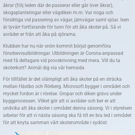
åkrar (följ leden där de passerar eller går över åkrar),
skogsplanteringar eller vägdiken m.m. Var noga och
försiktiga vid passering av vägar, järnvägar samt sjöar. Isen
är tyvärr fortfarande för tunn för att åka skoter på. Så vi
avråder er från att åka på sjörarna.
Klubben har nu när snön kommit börjat genomföra
förarbevisutbildningar. Utbildningen är Corona-anpassad
med få deltagare vid provskrivning med mera. Vill du ta
skoterkort? Anmäl dig via vår hemsida
För tillfället är det olämpligt att åka skoter på en sträcka
mellan Hästbo och Rörberg. Microsoft bygger i området och
mycket fordon är i rörelse. Gropar och diken grävs under
byggprocessen. Vilket gör att vi avråder och ber er att
undvika att åka skoter i området denna säsong. Vi i styrelsen
arbetar för att vi nästa säsong ska få till en bra led i området
för att knyta samman vårt skoterområde i sydöst.